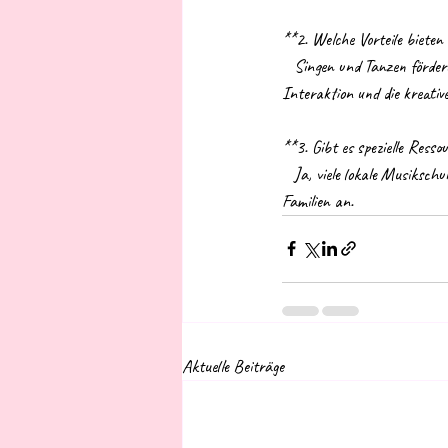
**2. Welche Vorteile bieten
   Singen und Tanzen fördern nicht nur die körperliche Bewegung, sondern auch die kognitive Entwicklung, die soziale 
Interaktion und die kreativ
**3. Gibt es spezielle Ress
   Ja, viele lokale Musikschulen, Theater und Kulturzentren bieten spezielle Programme und Workshops für Kinder und 
Familien an.
Aktuelle Beiträge