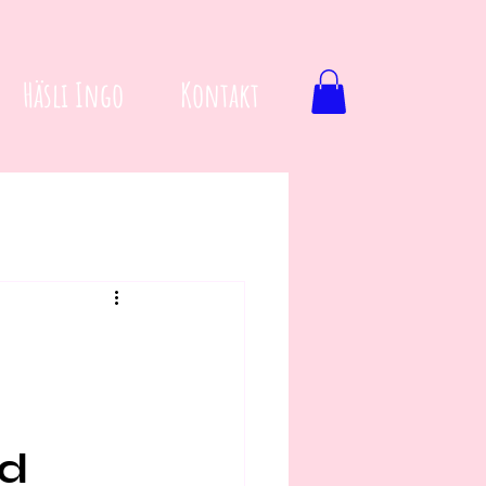
Häsli Ingo
Kontakt
nd