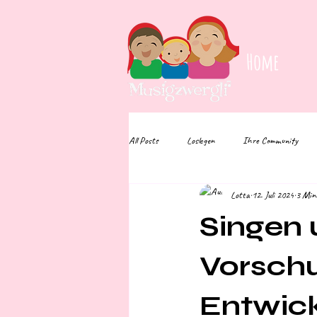
Home
All Posts
Loslegen
Ihre Community
Lotta
12. Juli 2024
3 Min.
Singen 
Vorschu
Entwick