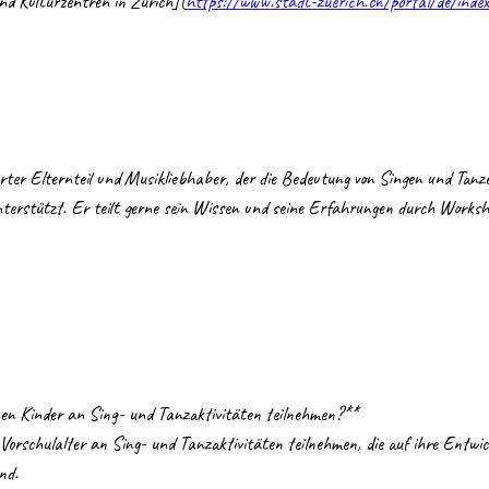
nd Kulturzentren in Zürich](
https://www.stadt-zuerich.ch/portal/de/inde
rter Elternteil und Musikliebhaber, der die Bedeutung von Singen und Tanze
terstützt. Er teilt gerne sein Wissen und seine Erfahrungen durch Worksh
en Kinder an Sing- und Tanzaktivitäten teilnehmen?**
nd.