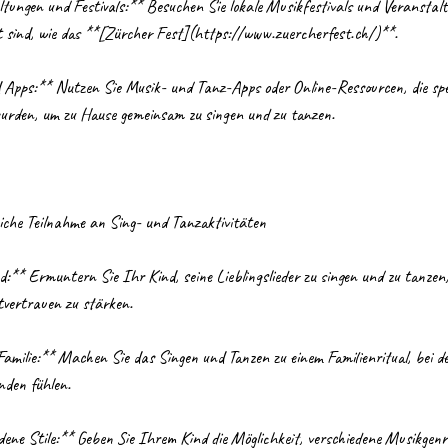
tungen und Festivals:** Besuchen Sie lokale Musikfestivals und Veranstaltu
t sind, wie das **[Zürcher Fest](https://www.zuercherfest.ch/)**.
Apps:** Nutzen Sie Musik- und Tanz-Apps oder Online-Ressourcen, die spez
wurden, um zu Hause gemeinsam zu singen und zu tanzen.
eiche Teilnahme an Sing- und Tanzaktivitäten
:** Ermuntern Sie Ihr Kind, seine Lieblingslieder zu singen und zu tanzen,
vertrauen zu stärken.
s Familie:** Machen Sie das Singen und Tanzen zu einem Familienritual, bei d
nden fühlen.
ene Stile:** Geben Sie Ihrem Kind die Möglichkeit, verschiedene Musikgenr