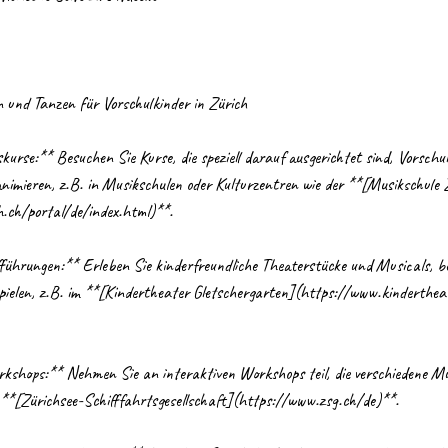
 und Tanzen für Vorschulkinder in Zürich
rse:** Besuchen Sie Kurse, die speziell darauf ausgerichtet sind, Vorschul
nimieren, z.B. in Musikschulen oder Kulturzentren wie der **[Musikschule 
.ch/portal/de/index.html)**.
führungen:** Erleben Sie kinderfreundliche Theaterstücke und Musicals, b
spielen, z.B. im **[Kindertheater Gletschergarten](https://www.kinderthea
kshops:** Nehmen Sie an interaktiven Workshops teil, die verschiedene Mu
m **[Zürichsee-Schifffahrtsgesellschaft](https://www.zsg.ch/de)**.