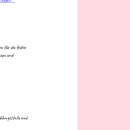
x.html)**
n für die frühe 
ops und 