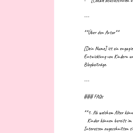
- **[Lokale Musikschulen u
---
**Über den Autor**
[Dein Name] ist ein engagie
Entwicklung von Kindern un
Blogbeiträge.
---
### FAQs
**1. Ab welchem Alter könn
   Kinder können bereits im Vorschulalter an Sing- und Tanzaktivitäten teilnehmen, die auf ihre Entwicklungsstufe und 
Interessen zugeschnitten si