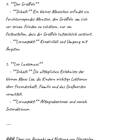
4. **Der Grüffelo**
   - **Inhalt:** Ein kleines Mäuschen erfindet ein 
furchterregendes Monster, den Grüffelo, um sich 
vor seinen Feinden zu schützen, nur um 
festzustellen, dass der Grüffelo tatsächlich existiert.
   - **Lernaspekt:** Kreativität und Umgang mit 
Ängsten.
5. **Leo Lausemaus**
   - **Inhalt:** Die alltäglichen Erlebnisse der 
kleinen Maus Leo, die Kindern wichtige Lektionen 
über Freundschaft, Familie und das Großwerden 
vermittelt.
   - **Lernaspekt:** Alltagsabenteuer und soziale 
Interaktionen.
---
### Tipps zur Auswahl und Nutzung von Hörspielen